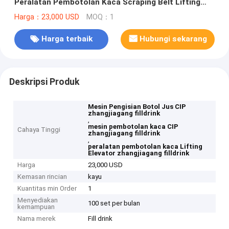
Peralatan Pembotolan Kaca Scraping Belt Lifting
Cap Lift
Harga：23,000 USD
MOQ：1
Harga terbaik
Hubungi sekarang
Deskripsi Produk
Mesin Pengisian Botol Jus CIP
zhangjiagang filldrink
,
mesin pembotolan kaca CIP
Cahaya Tinggi
zhangjiagang filldrink
,
peralatan pembotolan kaca Lifting
Elevator zhangjiagang filldrink
Harga
23,000 USD
Kemasan rincian
kayu
Kuantitas min Order
1
Menyediakan
100 set per bulan
kemampuan
Nama merek
Fill drink