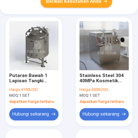
Berikan Kebutuhan Anda
Putaran Bawah 1
Stainless Steel 304
Lapisan Tangki
40MPa Kosmetik
Pencampur Cair
Homogenizer Mixer
Harga:
4150USD
Harga:
5500USD
Kapal Pencampur
Dengan Kotak Catu
MOQ:
1 SET
MOQ:
1 SET
Dipanaskan Bola
Daya
Penyemprotan CIP
dapatkan harga terbaru
dapatkan harga terbaru
Dan Outlet Anti Busa
Hubungi sekarang
Hubungi sekarang