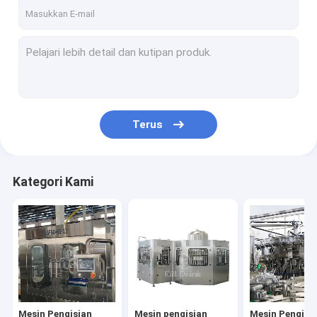
Hubungi kami
Mesin Pengisian Botol Air
Mesin pengisian botol jus
Terus
Mesin Pengisian Minuman Berkarbonasi
Mesin pengisian air 5 galon
Kategori Kami
Mesin Peniup Botol
Peralatan Pengolahan Jus
Lini Produksi Minuman Ringan
mesin penyortir botol
Mesin Pengisian
Mesin pengisian
Mesin Pengisi