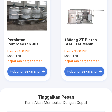
Peralatan
130deg 2T Plates
Pemrosesan Jus
Sterilizer Mesin
Tahan Tekanan
Sterilisasi UHT
Harga:
4150USD
Harga:
3000USD
Tinggi 2 Lapisan
SUS304
MOQ:
1 SET
MOQ:
1 SET
Pengaduk Tangki
Kapal Jenis Paddle
dapatkan harga terbaru
dapatkan harga terbaru
Agitator
Hubungi sekarang
Hubungi sekarang
Rumah
Produk
Tinggalkan Pesan
Kami Akan Membalas Dengan Cepat
Tentang kita