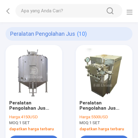
Peralatan Pengolahan Jus
(10)
Peralatan
Peralatan
Pengolahan Jus
Pengolahan Jus
2000L Mesin
Plunger Keramik
Harga:
4150USD
Harga:
5500USD
Pengaduk Jus
Mesin Homogenizer
MOQ:
1 SET
MOQ:
1 SET
Industri SUS304
Jus 25MPa
Sampling Valve
dapatkan harga terbaru
dapatkan harga terbaru