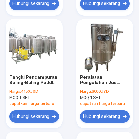
Hubungi sekarang
Hubungi sekarang
Tangki Pencampuran
Peralatan
Baling-Baling Paddle
Pengolahan Jus
3 Lapisan Dengan
Pompa Sentrifugal
Harga:
4150USD
Harga:
3000USD
Agitator Heating
Mesin Sterilisasi UHT
MOQ:
1 SET
MOQ:
1 SET
Cone Bottom Anti
Non Penyumbatan
Foam Inlet
dapatkan harga terbaru
dapatkan harga terbaru
Hubungi sekarang
Hubungi sekarang