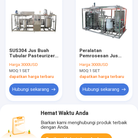
SUS304 Jus Buah
Peralatan
Tubular Pasteurizer
Pemrosesan Jus
130 Derajat Celcius
Kontrol Suhu
Harga:
3000USD
Harga:
3000USD
2.2KW
Otomatis UHT
MOQ:
1 SET
MOQ:
1 SET
Sterilizer SUS304
dapatkan harga terbaru
dapatkan harga terbaru
Hubungi sekarang
Hubungi sekarang
Hemat Waktu Anda
Biarkan kami menghubungi produk terbaik
dengan Anda.