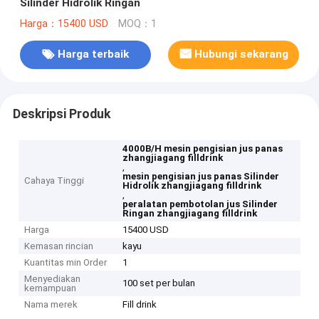
Silinder Hidrolik Ringan
Harga：15400 USD
MOQ：1
Harga terbaik
Hubungi sekarang
Deskripsi Produk
4000B/H mesin pengisian jus panas
zhangjiagang filldrink
,
mesin pengisian jus panas Silinder
Cahaya Tinggi
Hidrolik zhangjiagang filldrink
,
peralatan pembotolan jus Silinder
Ringan zhangjiagang filldrink
Harga
15400 USD
Kemasan rincian
kayu
Kuantitas min Order
1
Menyediakan
100 set per bulan
kemampuan
Nama merek
Fill drink