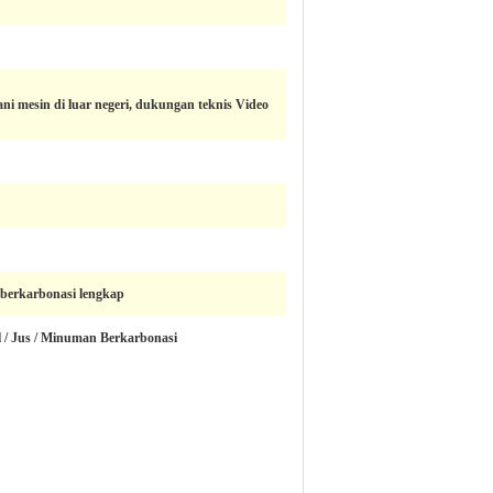
ani mesin di luar negeri, dukungan teknis Video
 berkarbonasi lengkap
l / Jus / Minuman Berkarbonasi