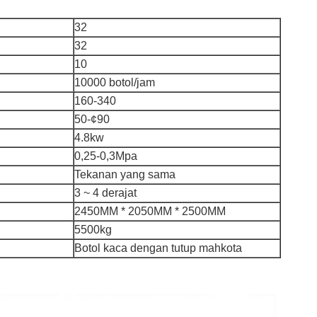
32
32
10
10000 botol/jam
160-340
50-¢90
4.8kw
0,25-0,3Mpa
Tekanan yang sama
3 ~ 4 derajat
2450MM * 2050MM * 2500MM
5500kg
Botol kaca dengan tutup mahkota