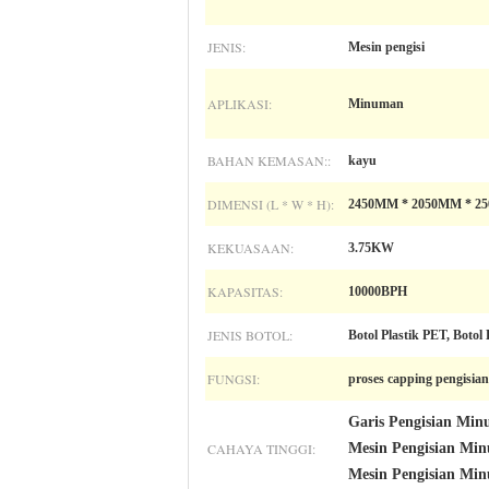
JENIS:
Mesin pengisi
APLIKASI:
Minuman
BAHAN KEMASAN::
kayu
DIMENSI (L * W * H):
2450MM * 2050MM * 2
KEKUASAAN:
3.75KW
KAPASITAS:
10000BPH
JENIS BOTOL:
Botol Plastik PET, Botol
FUNGSI:
proses capping pengisia
Garis Pengisian Minu
CAHAYA TINGGI:
Mesin Pengisian Min
Mesin Pengisian Min