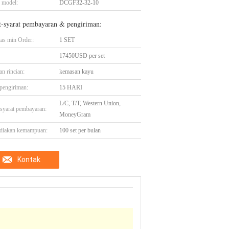
 model:
DCGF32-32-10
t-syarat pembayaran & pengiriman:
tas min Order:
1 SET
17450USD per set
n rincian:
kemasan kayu
pengiriman:
15 HARI
L/C, T/T, Western Union,
-syarat pembayaran:
MoneyGram
diakan kemampuan:
100 set per bulan
Kontak