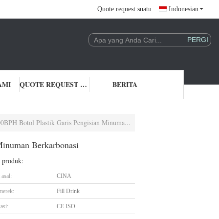
Quote request suatu
Indonesian
AMI
QUOTE REQUEST SUATU
BERITA
tol Plastik Garis Pengisian Minuman Berkarbonasi
 Minuman Berkarbonasi
l produk:
asal:
CINA
merek:
Fill Drink
asi:
CE ISO