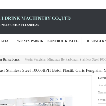
LLDRINK MACHINERY CO.,LTD
URNKEY UNTUK PELANGGAN
 KITA
WISATA PABRIK
KONTROL KUALITAS
HUBUNGI K
n Berkarbonasi
Mesin Pengisian Minuman Berkarbonasi Stainless Steel 10000BPH Bo
si Stainless Steel 10000BPH Botol Plastik Garis Pengisian
Detai
Tempat 
Nama 
Sertifik