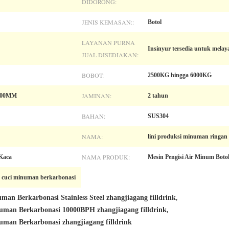
DIDORONG:
JENIS KEMASAN::
Botol
LAYANAN PURNA
Insinyur tersedia untuk melay
JUAL DISEDIAKAN:
BOBOT:
2500KG hingga 6000KG
JAMINAN:
500MM
2 tahun
BAHAN:
SUS304
NAMA:
lini produksi minuman ringan
NAMA PRODUK:
 Kaca
Mesin Pengisi Air Minum Boto
n cuci minuman berkarbonasi
man Berkarbonasi Stainless Steel zhangjiagang filldrink
,
uman Berkarbonasi 10000BPH zhangjiagang filldrink
,
uman Berkarbonasi zhangjiagang filldrink