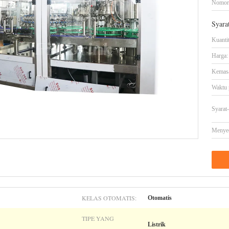
Nomor
Syara
Kuanti
Harga:
Kemasa
Waktu 
Syarat
Menye
KELAS OTOMATIS:
Otomatis
TIPE YANG
Listrik