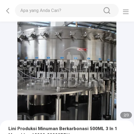
2
/
3
Lini Produksi Minuman Berkarbonasi 500ML 3 In 1