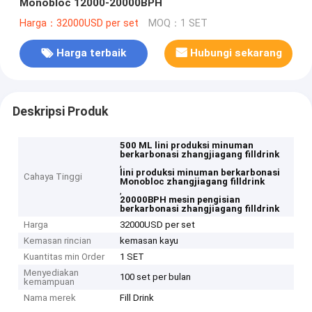
Monobloc 12000-20000BPH
Harga：32000USD per set
MOQ：1 SET
Harga terbaik
Hubungi sekarang
Deskripsi Produk
500 ML lini produksi minuman
berkarbonasi zhangjiagang filldrink
,
lini produksi minuman berkarbonasi
Cahaya Tinggi
Monobloc zhangjiagang filldrink
,
20000BPH mesin pengisian
berkarbonasi zhangjiagang filldrink
Harga
32000USD per set
Kemasan rincian
kemasan kayu
Kuantitas min Order
1 SET
Menyediakan
100 set per bulan
kemampuan
Nama merek
Fill Drink