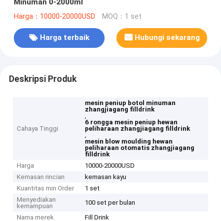
Minuman 0-2000ml
Harga：10000-20000USD
MOQ：1 set
Harga terbaik
Hubungi sekarang
Deskripsi Produk
mesin peniup botol minuman
zhangjiagang filldrink
,
6 rongga mesin peniup hewan
Cahaya Tinggi
peliharaan zhangjiagang filldrink
,
mesin blow moulding hewan
peliharaan otomatis zhangjiagang
filldrink
Harga
10000-20000USD
Kemasan rincian
kemasan kayu
Kuantitas min Order
1 set
Menyediakan
100 set per bulan
kemampuan
Nama merek
Fill Drink