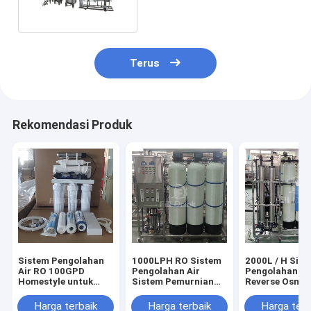
Terus
Rekomendasi Produk
Sistem Pengolahan
1000LPH RO Sistem
2000L / H Sis
Air RO 100GPD
Pengolahan Air
Pengolahan Ai
Homestyle untuk
Sistem Pemurnian
Reverse Osmos
pemurni air
Air Minum 99%
Komersial
penggunaan dapur
Perumahan SU
Harga terbaik
Harga terbaik
Harga terb