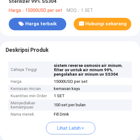
Sterilizer 99% SS304
Harga：15000USD per set
MOQ：1 SET
Harga terbaik
Hubungi sekarang
Deskripsi Produk
,
sistem reverse osmosis air minum
Cahaya Tinggi
,
filter uv untuk air minum 99%
pengolahan air minum uv SS304
Harga
15000USD per set
Kemasan rincian
kemasan kayu
Kuantitas min Order
1 SET
Menyediakan
100 set per bulan
kemampuan
Nama merek
Fill Drink
Lihat Lebih